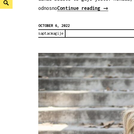
Search
ZA
odnosno
Continue reading
→
SVE
OCTOBER 6, 2022
MAJKE
saptacmagije