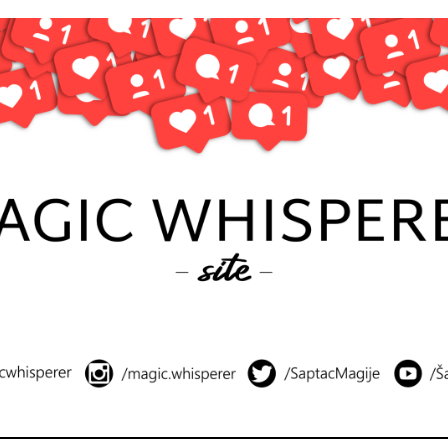
Šaptač Magije