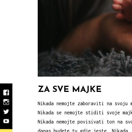
ZA SVE MAJKE
Facebook
Nikada nemojte zaboraviti na svoju 
Instargram
Nikada se nemojte stiditi svoje maj
Twitter
Nikada nemojte povisivati ton na sv
Youtube
danas budete tu gdje jeste. Nikada,