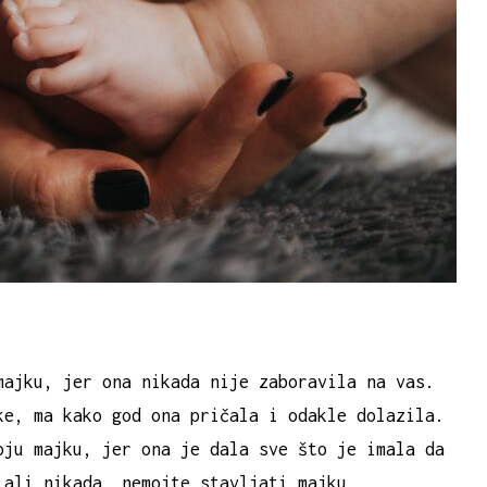
majku, jer ona nikada nije zaboravila na vas.
ke, ma kako god ona pričala i odakle dolazila.
oju majku, jer ona je dala sve što je imala da
 ali nikada, nemojte stavljati majku,