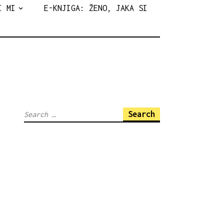
I MI
E-KNJIGA: ŽENO, JAKA SI
Search
for: