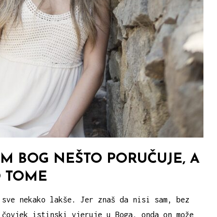
AM BOG NEŠTO PORUČUJE, A
O TOME
 sve nekako lakše. Jer znaš da nisi sam, bez
 čovjek istinski vjeruje u Boga, onda on može