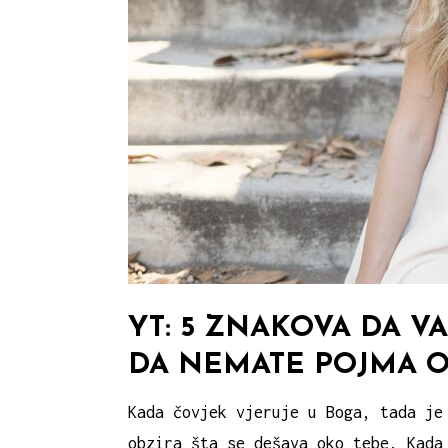
YT: 5 ZNAKOVA DA V
DA NEMATE POJMA 
Kada čovjek vjeruje u Boga, tada je
obzira šta se dešava oko tebe. Kada